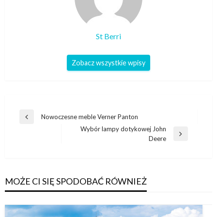
St Berri
Zobacz wszystkie wpisy
Nawigacja
Nowoczesne meble Verner Panton
Poprzedni
wpisu
Wybór lampy dotykowej John
wpis
Następny
Deere
wpis
MOŻE CI SIĘ SPODOBAĆ RÓWNIEŻ