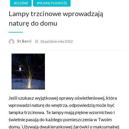
JEDZENIE
WIEJSKIE PODRÓŻE
Lampy trzcinowe wprowadzają
naturę do domu
Opublikowane
St Berri
18 października 2022
w
Jeśli szukasz wyjątkowej oprawy oświetleniowej, która
wprowadzi naturę do wnętrza, odpowiedzią może być
lampka trzcinowa. Te lampy mają piękne wzornictwo i
świetnie pasują do każdego pomieszczenia w Twoim
domu. Używają dwukierunkowej żarówki o maksymalnej