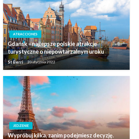
ATRACCIONES
Gdańsk – najlepsze polskie atrakcje
turystyczne o niepowtarzalnym uroku
St Berri
20 stycznia 2022
JEDZENIE
Wypróbuj kilka, zanim podejmiesz decyzję.