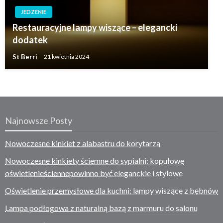
JEDZENIE
Restauracyjne lampy wiszące – elegancki
dodatek
St Berri
21 kwietnia 2024
Najnowsze Posty
Nowoczesne kinkiet z alabastru do korytarza
Nowoczesne kinkiety ściemne do sypialni: kopułowe
oświetlenieściennepowinno być eleganckie i stylowe
Oświetlenie przemysłowe dla kuchni: lampy wiszące z bębnów
Lampa podłogowa z naturalną bazą z marmuru do salonu