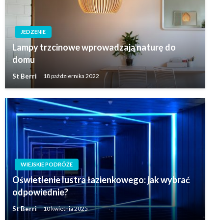
JEDZENIE
Lampy trzcinowe wprowadzają naturę do
domu
St Berri
18 października 2022
WIEJSKIE PODRÓŻE
Oświetlenie lustra łazienkowego: jak wybrać
odpowiednie?
St Berri
10 kwietnia 2025