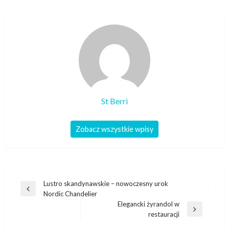
St Berri
Zobacz wszystkie wpisy
Nawigacja
Lustro skandynawskie – nowoczesny urok
Poprzedni
Nordic Chandelier
wpisu
wpis
Elegancki żyrandol w
Następny
restauracji
wpis