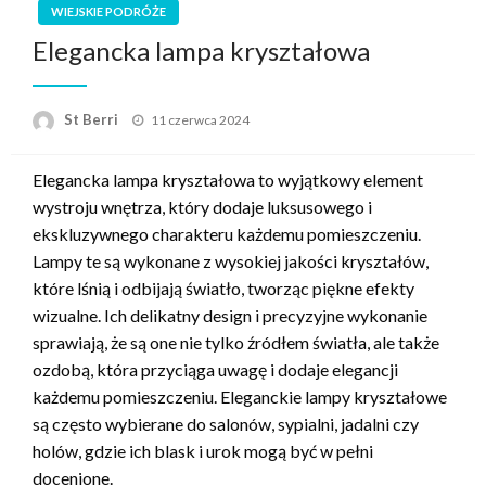
WIEJSKIE PODRÓŻE
Elegancka lampa kryształowa
Opublikowane
St Berri
11 czerwca 2024
w
Elegancka lampa kryształowa to wyjątkowy element
wystroju wnętrza, który dodaje luksusowego i
ekskluzywnego charakteru każdemu pomieszczeniu.
Lampy te są wykonane z wysokiej jakości kryształów,
które lśnią i odbijają światło, tworząc piękne efekty
wizualne. Ich delikatny design i precyzyjne wykonanie
sprawiają, że są one nie tylko źródłem światła, ale także
ozdobą, która przyciąga uwagę i dodaje elegancji
każdemu pomieszczeniu. Eleganckie lampy kryształowe
są często wybierane do salonów, sypialni, jadalni czy
holów, gdzie ich blask i urok mogą być w pełni
docenione.