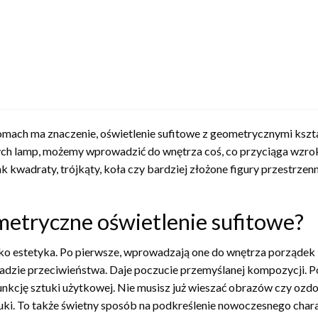
omach ma znaczenie, oświetlenie sufitowe z geometrycznymi kszta
ch lamp, możemy wprowadzić do wnętrza coś, co przyciąga wzrok 
jak kwadraty, trójkąty, koła czy bardziej złożone figury przestrzen
etryczne oświetlenie sufitowe?
lko estetyka. Po pierwsze, wprowadzają one do wnętrza porządek i
sadzie przeciwieństwa. Daje poczucie przemyślanej kompozycji. P
unkcję sztuki użytkowej. Nie musisz już wieszać obrazów czy ozd
uki. To także świetny sposób na podkreślenie nowoczesnego charak