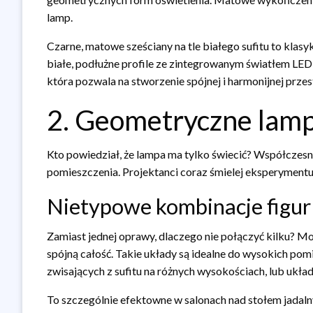
lamp.
Czarne, matowe sześciany na tle białego sufitu to klas
białe, podłużne profile ze zintegrowanym światłem LED i
która pozwala na stworzenie spójnej i harmonijnej przes
2. Geometryczne lampy
Kto powiedział, że lampa ma tylko świecić? Współczesne
pomieszczenia. Projektanci coraz śmielej eksperymentują
Nietypowe kombinacje figur
Zamiast jednej oprawy, dlaczego nie połączyć kilku? M
spójną całość. Takie układy są idealne do wysokich po
zwisających z sufitu na różnych wysokościach, lub układ
To szczególnie efektowne w salonach nad stołem jadaln