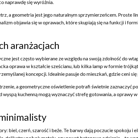
co naprawdę się wyróżnia.
nętrz, a geometria jest jego naturalnym sprzymierzeńcem. Proste l
izm objawia się w oprawach, które skupiają się na funkcji i formi
ch aranżacjach
czne jest często wybierane ze względu na swoją zdolność do wtap
ncka oprawa w kształcie sześcianu, lub kilka lamp w formie trójk
przemyślanej koncepcji. Idealnie pasuje do mieszkań, gdzie ceni si
zenie, a geometryczne oświetlenie potrafi świetnie zaznaczyć pos
d wyspą kuchenną mogą wyznaczyć strefę gotowania, a oprawy w k
 minimalisty
 biel, czerń, szarość i beże. Te barwy dają poczucie spokoju i ele
delikatny połysk metalu, czy nawet betonowe odcienie – to wszy