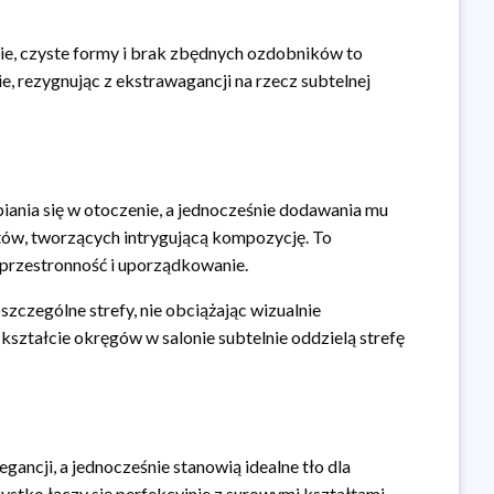
inie, czyste formy i brak zbędnych ozdobników to
e, rezygnując z ekstrawagancji na rzecz subtelnej
iania się w otoczenie, a jednocześnie dodawania mu
ątów, tworzących intrygującą kompozycję. To
ę przestronność i uporządkowanie.
zczególne strefy, nie obciążając wizualnie
ształcie okręgów w salonie subtelnie oddzielą strefę
gancji, a jednocześnie stanowią idealne tło dla
stko łączy się perfekcyjnie z surowymi kształtami