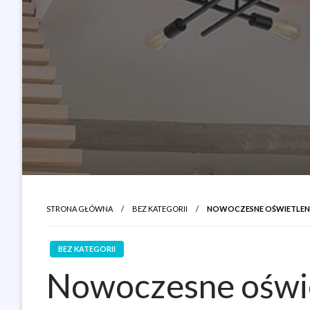
STRONA GŁÓWNA
BEZ KATEGORII
NOWOCZESNE OŚWIETLENI
BEZ KATEGORII
Nowoczesne oświe