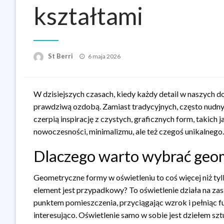
kształtami
Opublikowane
St Berri
6 maja 2026
w
W dzisiejszych czasach, kiedy każdy detail w naszych d
prawdziwą ozdobą. Zamiast tradycyjnych, często nudny
czerpią inspirację z czystych, graficznych form, takich 
nowoczesności, minimalizmu, ale też czegoś unikalnego.
Dlaczego warto wybrać geom
Geometryczne formy w oświetleniu to coś więcej niż ty
element jest przypadkowy? To oświetlenie działa na za
punktem pomieszczenia, przyciągając wzrok i pełniąc f
interesująco. Oświetlenie samo w sobie jest dziełem szt