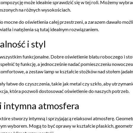
ompozycję może idealnie sprawdzić się w tej roli. Możemy wybrać 
eszonych na różnych wysokościach.
o mocne do oświetlenia całej przestrzeni, a zarazem dawało możli
atła i natężenia są tutaj idealnym rozwiązaniem.
alność i styl
de wszystkim funkcjonalne. Dobre oświetlenie blatu roboczego i s
spełnić tę funkcję, a jednocześnie nadać pomieszczeniu nowoczes
omfortowe, a zestaw lamp w kształcie stożków nad stołem jadaln
y łatwe do czyszczenia, takie jak metal czy szkło, aby utrzyman
kcja, która pozwoli dostosować oświetlenie do naszych potrzeb.
 i intymna atmosfera
 które stworzy intymną i sprzyjającą relaksowi atmosferę. Geometr
alnym wyborem. Mogą to być oprawy w kształcie płaskich, geometry