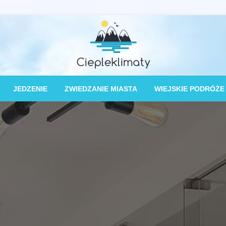
Najlepsza witryna do udostępniania podróż
Ciepleklimaty
JEDZENIE
ZWIEDZANIE MIASTA
WIEJSKIE PODRÓŻE