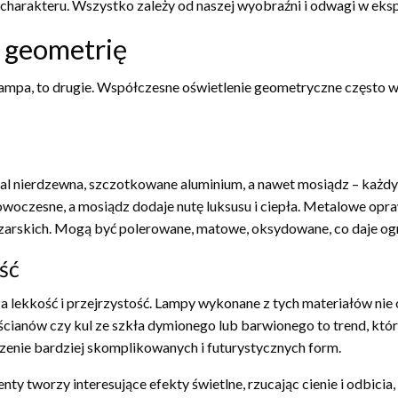
 charakteru. Wszystko zależy od naszej wyobraźni i odwagi w ek
ą geometrię
t lampa, to drugie. Współczesne oświetlenie geometryczne często w
tal nierdzewna, szczotkowane aluminium, a nawet mosiądz – każdy
 nowoczesne, a mosiądz dodaje nutę luksusu i ciepła. Metalowe op
trzarskich. Mogą być polerowane, matowe, oksydowane, co daje o
ość
a lekkość i przejrzystość. Lampy wykonane z tych materiałów nie o
cianów czy kul ze szkła dymionego lub barwionego to trend, któr
rzenie bardziej skomplikowanych i futurystycznych form.
ty tworzy interesujące efekty świetlne, rzucając cienie i odbicia