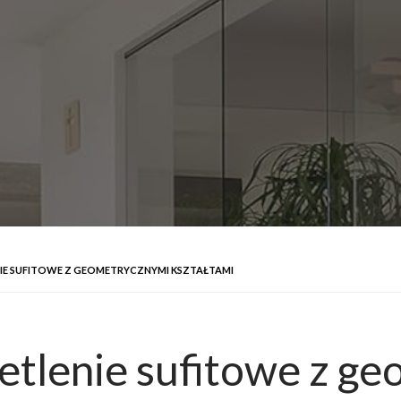
E SUFITOWE Z GEOMETRYCZNYMI KSZTAŁTAMI
tlenie sufitowe z g