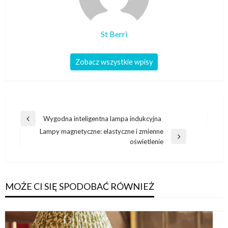
St Berri
Zobacz wszystkie wpisy
Nawigacja
Wygodna inteligentna lampa indukcyjna
Poprzedni
wpisu
Lampy magnetyczne: elastyczne i zmienne
wpis
Następny
oświetlenie
wpis
MOŻE CI SIĘ SPODOBAĆ RÓWNIEŻ