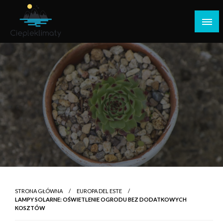
Przejdź
do
treści
Najlepsza witryna do udostępniania podróży
Ciepleklimaty
STRONA GŁÓWNA
EUROPA DEL ESTE
LAMPY SOLARNE: OŚWIETLENIE OGRODU BEZ DODATKOWYCH
KOSZTÓW