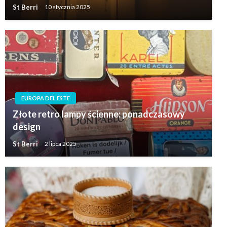
St Berri
10 stycznia 2025
EUROPA DEL ESTE
Złote retro lampy ścienne: ponadczasowy
design
St Berri
2 lipca 2025