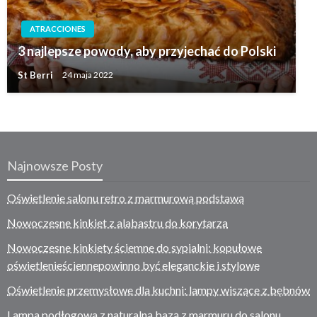
ATRACCIONES
3 najlepsze powody, aby przyjechać do Polski
St Berri
24 maja 2022
Najnowsze Posty
Oświetlenie salonu retro z marmurową podstawą
Nowoczesne kinkiet z alabastru do korytarza
Nowoczesne kinkiety ściemne do sypialni: kopułowe
oświetlenieściennepowinno być eleganckie i stylowe
Oświetlenie przemysłowe dla kuchni: lampy wiszące z bębnów
Lampa podłogowa z naturalną bazą z marmuru do salonu